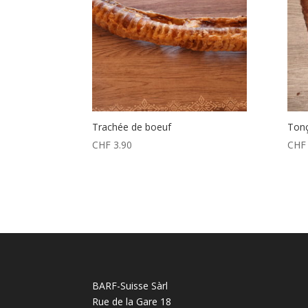
Trachée de boeuf
Tonç
CHF
3.90
CHF
BARF-Suisse Sàrl
Rue de la Gare 18