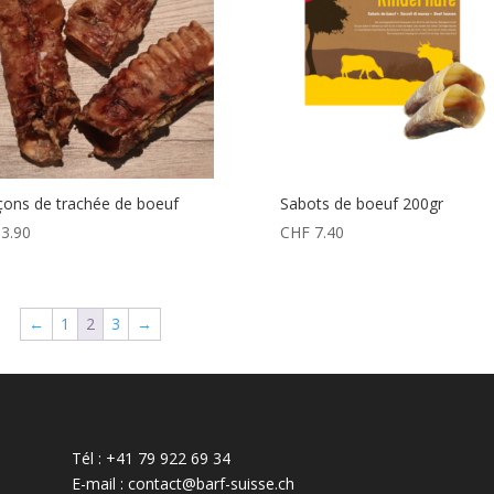
ons de trachée de boeuf
Sabots de boeuf 200gr
3.90
CHF
7.40
←
1
2
3
→
Tél : +41 79 922 69 34
E-mail : contact@barf-suisse.ch