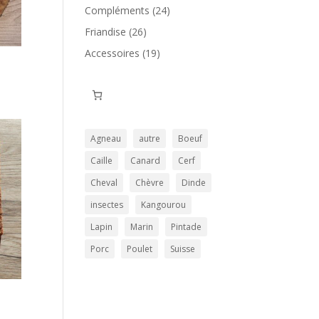
produits
24
Compléments
24
produits
26
Friandise
26
produits
19
Accessoires
19
produits
Agneau
autre
Boeuf
Caille
Canard
Cerf
Cheval
Chèvre
Dinde
insectes
Kangourou
Lapin
Marin
Pintade
Porc
Poulet
Suisse