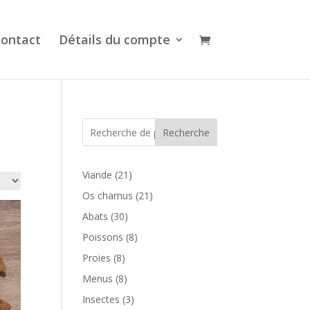
ontact
Détails du compte
Recherche
21
Viande
21
produits
21
Os charnus
21
produits
30
Abats
30
produits
8
Poissons
8
produits
8
Proies
8
produits
8
Menus
8
produits
3
Insectes
3