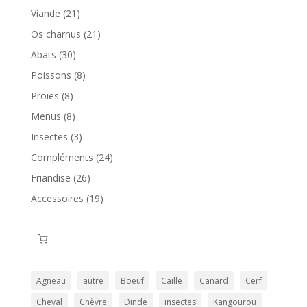
21
Viande
21
produits
21
Os charnus
21
produits
30
Abats
30
produits
8
Poissons
8
produits
8
Proies
8
produits
8
Menus
8
produits
3
Insectes
3
produits
24
Compléments
24
produits
26
Friandise
26
produits
19
Accessoires
19
produits
Agneau
autre
Boeuf
Caille
Canard
Cerf
Cheval
Chèvre
Dinde
insectes
Kangourou