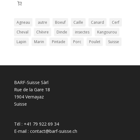
Agneau
autre
Boeuf
Caille
Canard
Cerf
Cheval
Chèvre
Dinde
insectes
Kangourou
Lapin
Marin
Pintade
Porc
Poulet
Suisse
BARF-Suisse Sàrl
Rue de la Gare 18
1904 Vernayaz
Suisse
Tél : +41 79 922 69 34
E-mail : contact@barf-suisse.ch