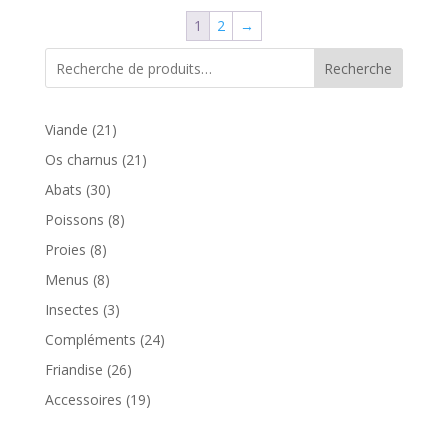
1
2
→
Recherche
21
Viande
21
produits
21
Os charnus
21
produits
30
Abats
30
produits
8
Poissons
8
produits
8
Proies
8
produits
8
Menus
8
produits
3
Insectes
3
produits
24
Compléments
24
produits
26
Friandise
26
produits
19
Accessoires
19
produits