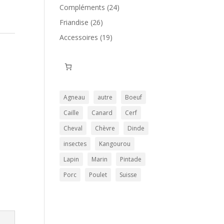
produits
24
Compléments
24
produits
26
Friandise
26
produits
19
Accessoires
19
produits
Agneau
autre
Boeuf
Caille
Canard
Cerf
Cheval
Chèvre
Dinde
insectes
Kangourou
Lapin
Marin
Pintade
Porc
Poulet
Suisse