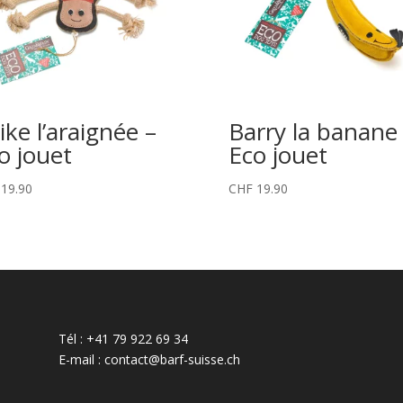
ike l’araignée –
Barry la banane
o jouet
Eco jouet
19.90
CHF
19.90
Tél : +41 79 922 69 34
E-mail : contact@barf-suisse.ch