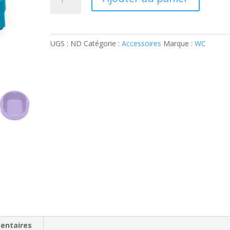
de
l
Gamelle
t
Hero
e
antibactérienne
r
UGS :
ND
Catégorie :
Accessoires
Marque :
WC
23cm
n
a
t
i
v
e
:
entaires