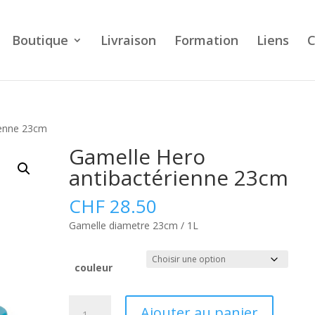
Boutique
Livraison
Formation
Liens
C
ienne 23cm
Gamelle Hero
antibactérienne 23cm
CHF
28.50
Gamelle diametre 23cm / 1L
couleur
quantité
A
Ajouter au panier