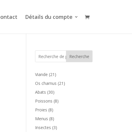
ontact
Détails du compte
Recherche
21
Viande
21
produits
21
Os charnus
21
produits
30
Abats
30
produits
8
Poissons
8
produits
8
Proies
8
produits
8
Menus
8
produits
3
Insectes
3