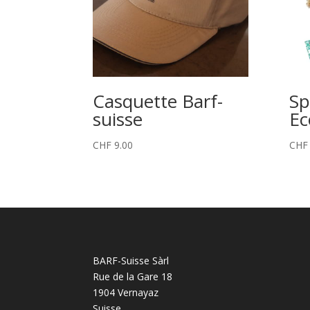
Casquette Barf-
Sp
suisse
Ec
CHF
9.00
CHF
BARF-Suisse Sàrl
Rue de la Gare 18
1904 Vernayaz
Suisse