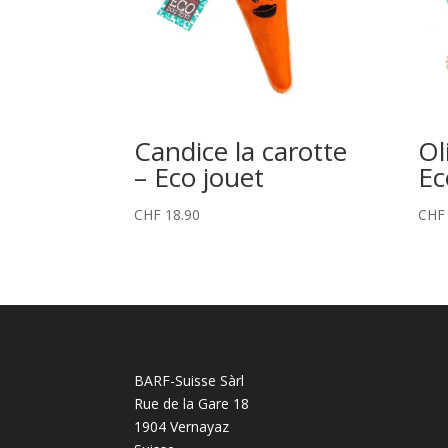
Candice la carotte
Ol
– Eco jouet
Ec
CHF
18.90
CHF
BARF-Suisse Sàrl
Rue de la Gare 18
1904 Vernayaz