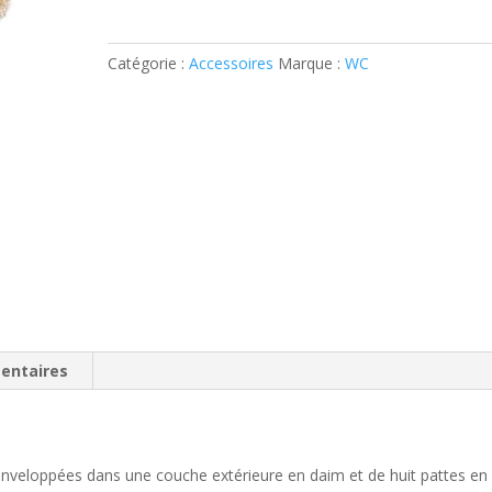
Spike
t
l'araignée
e
-
r
Catégorie :
Accessoires
Marque :
WC
Eco
n
jouet
a
t
i
v
e
:
entaires
 enveloppées dans une couche extérieure en daim et de huit pattes en