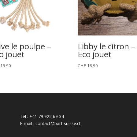
ive le poulpe –
Libby le citron –
o jouet
Eco jouet
19.90
CHF
18.90
Tél : +41 79 922 69 34
E-mail : contact@barf-suisse.ch