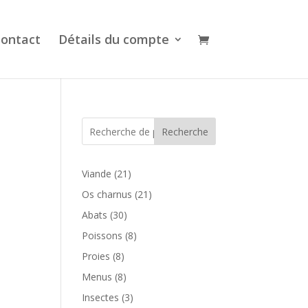
ontact
Détails du compte
Recherche
21
Viande
21
produits
21
Os charnus
21
produits
30
Abats
30
produits
8
Poissons
8
produits
8
Proies
8
produits
8
Menus
8
produits
3
Insectes
3