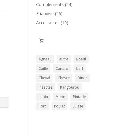
produits
24
Compléments
24
produits
26
Friandise
26
produits
19
Accessoires
19
produits
Agneau
autre
Boeuf
Caille
Canard
Cerf
Cheval
Chèvre
Dinde
insectes
Kangourou
Lapin
Marin
Pintade
Porc
Poulet
Suisse