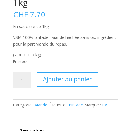
1kg
CHF
7.70
En saucisse de 1kg
VSM 100% pintade, viande hachée sans os, ingrédient
pour la part viande du repas.
(7,70 CHF / kg)
En stock
quantité
A
Ajouter au panier
de
l
Viande
t
de
e
pintade
r
Catégorie :
Viande
Étiquette :
Pintade
Marque :
PV
VSM
n
1kg
a
t
i
Description