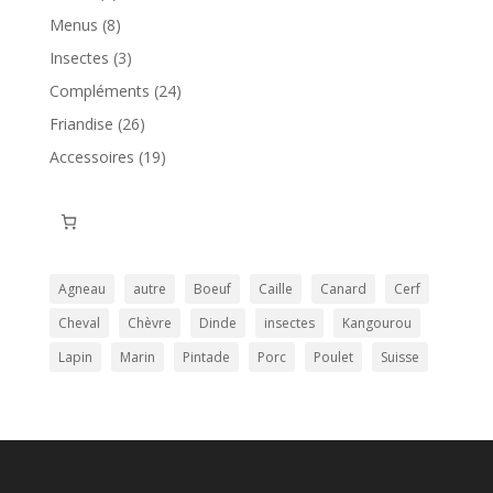
produits
8
Menus
8
produits
3
Insectes
3
produits
24
Compléments
24
produits
26
Friandise
26
produits
19
Accessoires
19
produits
Agneau
autre
Boeuf
Caille
Canard
Cerf
Cheval
Chèvre
Dinde
insectes
Kangourou
Lapin
Marin
Pintade
Porc
Poulet
Suisse