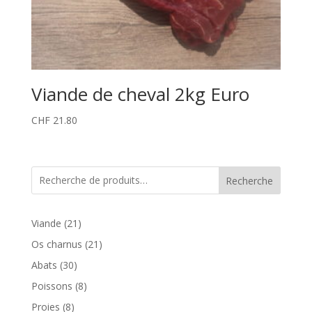
Viande de cheval 2kg Euro
CHF
21.80
Recherche
21
Viande
21
produits
21
Os charnus
21
produits
30
Abats
30
produits
8
Poissons
8
produits
8
Proies
8