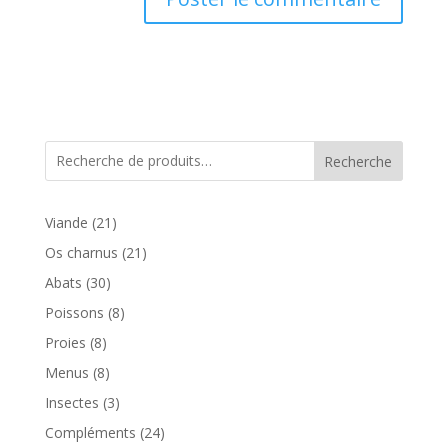
A
l
t
e
r
n
Recherche
a
t
i
21
Viande
21
v
produits
21
Os charnus
21
e
produits
30
Abats
30
:
produits
8
Poissons
8
produits
8
Proies
8
produits
8
Menus
8
produits
3
Insectes
3
produits
24
Compléments
24