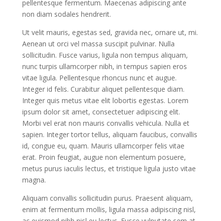
pellentesque fermentum. Maecenas adipiscing ante
non diam sodales hendrerit.
Ut velit mauris, egestas sed, gravida nec, ornare ut, mi.
Aenean ut orci vel massa suscipit pulvinar. Nulla
sollicitudin. Fusce varius, ligula non tempus aliquam,
nunc turpis ullamcorper nibh, in tempus sapien eros
vitae ligula. Pellentesque rhoncus nunc et augue.
Integer id felis. Curabitur aliquet pellentesque diam.
Integer quis metus vitae elit lobortis egestas. Lorem
ipsum dolor sit amet, consectetuer adipiscing elit.
Morbi vel erat non mauris convallis vehicula. Nulla et
sapien. Integer tortor tellus, aliquam faucibus, convallis
id, congue eu, quam. Mauris ullamcorper felis vitae
erat. Proin feugiat, augue non elementum posuere,
metus purus iaculis lectus, et tristique ligula justo vitae
magna.
Aliquam convallis sollicitudin purus. Praesent aliquam,
enim at fermentum mollis, ligula massa adipiscing nisl,
ac euismod nibh nisl eu lectus. Fusce vulputate sem at