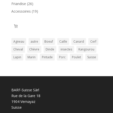
produits
26
Friandise
26
produits
19
Accessoires
19
produits
Agneau
autre
Boeuf
Caille
Canard
Cerf
Cheval
Chèvre
Dinde
insectes
Kangourou
Lapin
Marin
Pintade
Porc
Poulet
Suisse
BARF-Suisse Sàrl
Rue de la Gare 18
1904 Vernayaz
Suisse