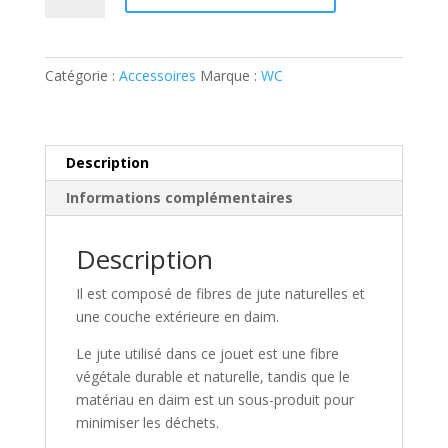
Candice
t
la
e
carotte
r
Catégorie :
Accessoires
Marque :
WC
-
n
Eco
a
jouet
t
i
Description
v
Informations complémentaires
e
:
Description
Il est composé de fibres de jute naturelles et
une couche extérieure en daim.
Le jute utilisé dans ce jouet est une fibre
végétale durable et naturelle, tandis que le
matériau en daim est un sous-produit pour
minimiser les déchets.