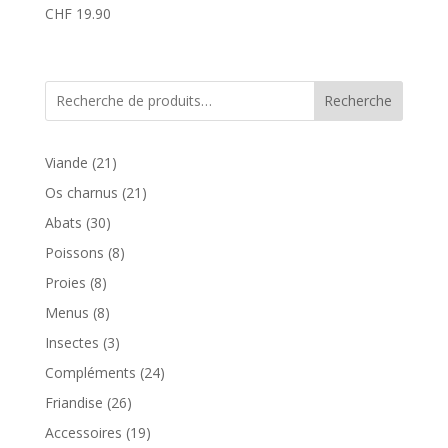
CHF
19.90
Recherche
21
Viande
21
produits
21
Os charnus
21
produits
30
Abats
30
produits
8
Poissons
8
produits
8
Proies
8
produits
8
Menus
8
produits
3
Insectes
3
produits
24
Compléments
24
produits
26
Friandise
26
produits
19
Accessoires
19