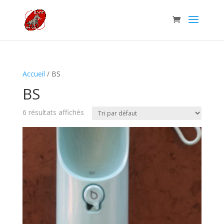
Accueil
/ BS
BS
6 résultats affichés