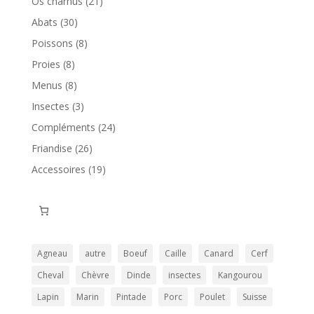
21
Os charnus
21
produits
30
Abats
30
produits
8
Poissons
8
produits
8
Proies
8
produits
8
Menus
8
produits
3
Insectes
3
produits
24
Compléments
24
produits
26
Friandise
26
produits
19
Accessoires
19
produits
Agneau
autre
Boeuf
Caille
Canard
Cerf
Cheval
Chèvre
Dinde
insectes
Kangourou
Lapin
Marin
Pintade
Porc
Poulet
Suisse