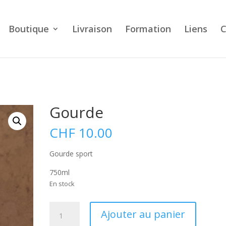
Boutique
Livraison
Formation
Liens
C
Gourde
CHF
10.00
Gourde sport
750ml
En stock
quantité
A
Ajouter au panier
de
l