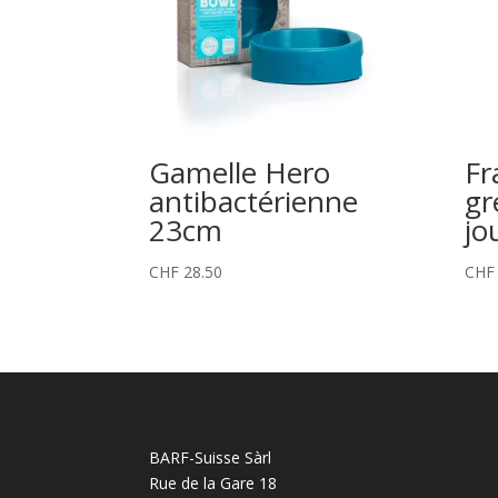
Gamelle Hero
Fr
antibactérienne
gr
23cm
jo
CHF
28.50
CHF
BARF-Suisse Sàrl
Rue de la Gare 18