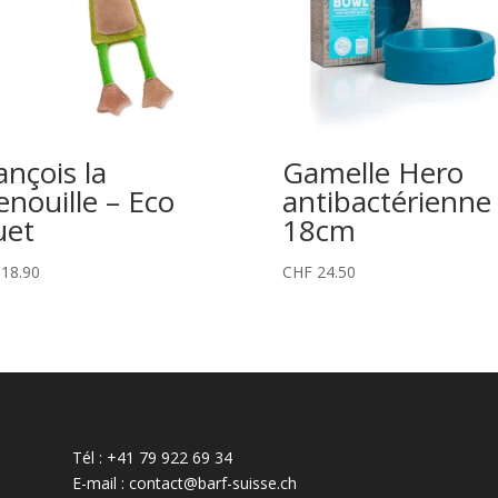
ançois la
Gamelle Hero
enouille – Eco
antibactérienne
uet
18cm
18.90
CHF
24.50
Tél : +41 79 922 69 34
E-mail : contact@barf-suisse.ch