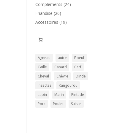
produits
24
Compléments
24
produits
26
Friandise
26
produits
19
Accessoires
19
produits
Agneau
autre
Boeuf
Caille
Canard
Cerf
Cheval
Chèvre
Dinde
insectes
Kangourou
Lapin
Marin
Pintade
Porc
Poulet
Suisse