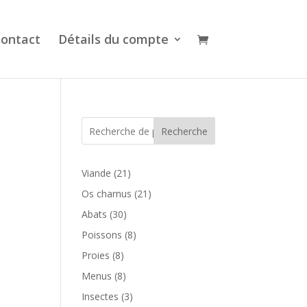
ontact
Détails du compte
Recherche
21
Viande
21
produits
21
Os charnus
21
produits
30
Abats
30
produits
8
Poissons
8
produits
8
Proies
8
produits
8
Menus
8
produits
3
Insectes
3