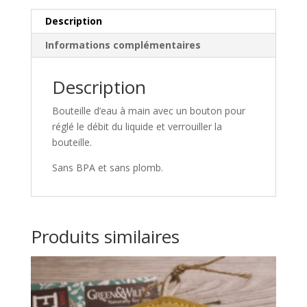
t
i
Description
v
Informations complémentaires
e
:
Description
Bouteille d’eau à main avec un bouton pour
réglé le débit du liquide et verrouiller la
bouteille.
Sans BPA et sans plomb.
Produits similaires