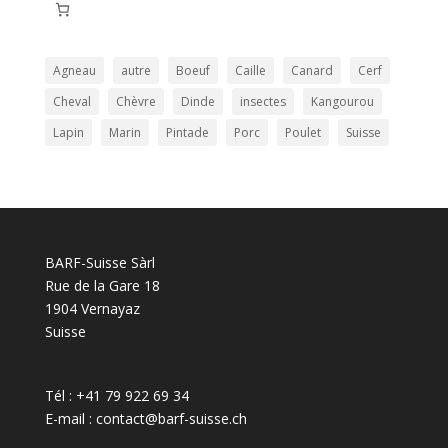
Agneau
autre
Boeuf
Caille
Canard
Cerf
Cheval
Chèvre
Dinde
insectes
Kangourou
Lapin
Marin
Pintade
Porc
Poulet
Suisse
BARF-Suisse Sàrl
Rue de la Gare 18
1904 Vernayaz
Suisse
Tél : +41 79 922 69 34
E-mail : contact@barf-suisse.ch