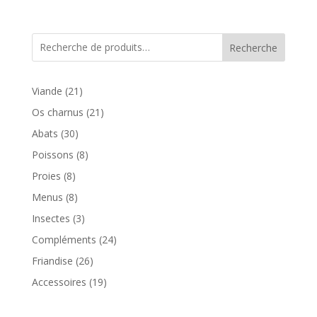
Recherche
21
Viande
21
produits
21
Os charnus
21
produits
30
Abats
30
produits
8
Poissons
8
produits
8
Proies
8
produits
8
Menus
8
produits
3
Insectes
3
produits
24
Compléments
24
produits
26
Friandise
26
produits
19
Accessoires
19
produits