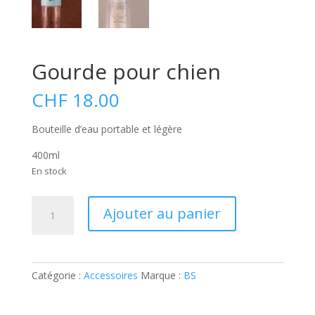
Gourde pour chien
CHF
18.00
Bouteille d’eau portable et légère
400ml
En stock
quantité
A
Ajouter au panier
de
l
Gourde
t
pour
e
chien
r
Catégorie :
Accessoires
Marque :
BS
n
a