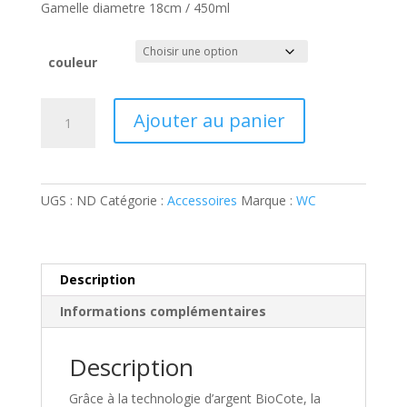
Gamelle diametre 18cm / 450ml
couleur
quantité
A
Ajouter au panier
de
l
Gamelle
t
Hero
e
antibactérienne
r
UGS :
ND
Catégorie :
Accessoires
Marque :
WC
18cm
n
a
t
i
Description
v
Informations complémentaires
e
:
Description
Grâce à la technologie d’argent BioCote, la