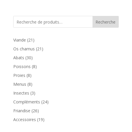
Recherche
21
Viande
21
produits
21
Os charnus
21
produits
30
Abats
30
produits
8
Poissons
8
produits
8
Proies
8
produits
8
Menus
8
produits
3
Insectes
3
produits
24
Compléments
24
produits
26
Friandise
26
produits
19
Accessoires
19
produits