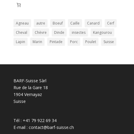
Agneau
autre
Boeuf
Caille
Canard
Cerf
Cheval
Chèvre
Dinde
insectes
Kangourou
Lapin
Marin
Pintade
Porc
Poulet
Suisse
BARF-Suisse Sàrl
Rue de la Gare 18
1904 Vernayaz
Suisse
Tél : +41 79 922 69 34
E-mail : contact@barf-suisse.ch